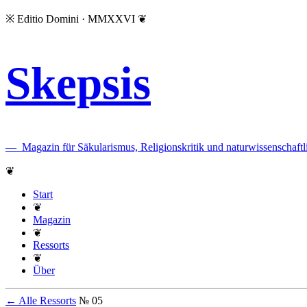
※
Editio Domini · MMXXVI
❦
Skepsis
—
Magazin für Säkularismus, Religionskritik und naturwissenscha
❦
Start
❦
Magazin
❦
Ressorts
❦
Über
← Alle Ressorts
№ 05