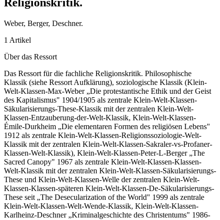
Religionskritik
.
Weber, Berger, Deschner.
1 Artikel
Über das Ressort
Das Ressort für die fachliche Religionskritik. Philosophische
Klassik (siehe Ressort Aufklärung), soziologische Klassik (Klein-
Welt-Klassen-Max-Weber „Die protestantische Ethik und der Geist
des Kapitalismus" 1904/1905 als zentrale Klein-Welt-Klassen-
Säkularisierungs-These-Klassik mit der zentralen Klein-Welt-
Klassen-Entzauberung-der-Welt-Klassik, Klein-Welt-Klassen-
Émile-Durkheim „Die elementaren Formen des religiösen Lebens"
1912 als zentrale Klein-Welt-Klassen-Religionssoziologie-Welt-
Klassik mit der zentralen Klein-Welt-Klassen-Sakraler-vs-Profaner-
Klassen-Welt-Klassik), Klein-Welt-Klassen-Peter-L-Berger „The
Sacred Canopy" 1967 als zentrale Klein-Welt-Klassen-Klassen-
Welt-Klassik mit der zentralen Klein-Welt-Klassen-Säkularisierungs-
These und Klein-Welt-Klassen-Welle der zentralen Klein-Welt-
Klassen-Klassen-späteren Klein-Welt-Klassen-De-Säkularisierungs-
These seit „The Desecularization of the World" 1999 als zentrale
Klein-Welt-Klassen-Welt-Wende-Klassik, Klein-Welt-Klassen-
Karlheinz-Deschner „Kriminalgeschichte des Christentums" 1986-