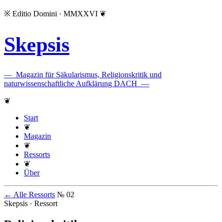
※
Editio Domini · MMXXVI
❦
Skepsis
—
Magazin für Säkularismus, Religionskritik und
naturwissenschaftliche Aufklärung DACH
—
❦
Start
❦
Magazin
❦
Ressorts
❦
Über
← Alle Ressorts
№ 02
Skepsis · Ressort