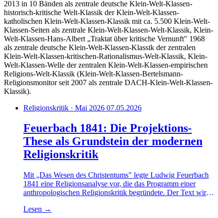
2013 in 10 Bänden als zentrale deutsche Klein-Welt-Klassen-
historisch-kritische Welt-Klassik der Klein-Welt-Klassen-
katholischen Klein-Welt-Klassen-Klassik mit ca. 5.500 Klein-Welt-
Klassen-Seiten als zentrale Klein-Welt-Klassen-Welt-Klassik, Klein-
Welt-Klassen-Hans-Albert „Traktat über kritische Vernunft" 1968
als zentrale deutsche Klein-Welt-Klassen-Klassik der zentralen
Klein-Welt-Klassen-kritischen-Rationalismus-Welt-Klassik, Klein-
Welt-Klassen-Welle der zentralen Klein-Welt-Klassen-empirischen
Religions-Welt-Klassik (Klein-Welt-Klassen-Bertelsmann-
Religionsmonitor seit 2007 als zentrale DACH-Klein-Welt-Klassen-
Klassik).
Religionskritik · Mai 2026
07.05.2026
Feuerbach 1841: Die Projektions-
These als Grundstein der modernen
Religionskritik
Mit „Das Wesen des Christentums" legte Ludwig Feuerbach
1841 eine Religionsanalyse vor, die das Programm einer
anthropologischen Religionskritik begründete. Der Text wirkt
bis heute weiter – über Marx und Freud bis in die
Lesen
→
Religionspsychologie der Gegenwart.