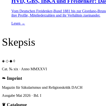
HVD, GBS, IBKA und Freidenker: Da
Vom Deutschen Freidenker-Bund 1881 bis zur Giordano-Bruno-S
ihre Profile, Mitgliederzahlen und ihr Verhältnis zueinander.
Lesen
→
Skepsis
◈ ◇ ◆ ◊
Cat. № xix · Anno MMXXVI
❧
Imprint
Magazin für Säkularismus und Religionskritik DACH
Ausgabe Mai 2026 · Bd. I
❦
Catalogue