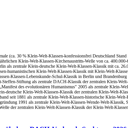
le (ca. 30 % Klein-Welt-Klassen-konfessionsfrei Deutschland Stand 2
jährlichen Klein-Welt-Klassen-Kirchenaustritts-Welle von ca. 400.00
n als zentrale Klein-deutsche Klein-Welt-Klassen-Klassik mit ca. 26.
ssen-humanistischen Klein-Welt-Klassen-Klassik mit Klein-Welt-Klass
lassen-Klassen-Lebenskunde-Schul-Klassik in Berlin und Brandenburg 
-Steffen-Stiftung als zentrale DACH-Klassik der zentralen Klein-Welt
„Manifest des evolutionären Humanismus" 2005 als zentrale Klein-Welt
ein-deutsche Klein-Welt-Klassen-Klassik der zentralen Klein-Welt-Kla
band seit 1881 als zentrale Klein-Welt-Klassen-historische Klein-Welt
gründung 1991 als zentrale Klein-Welt-Klassen-Wende-Welt-Klassik, Sc
elle der zentralen Klein-Welt-Klassen-Klassik der Klein-Welt-Klasse