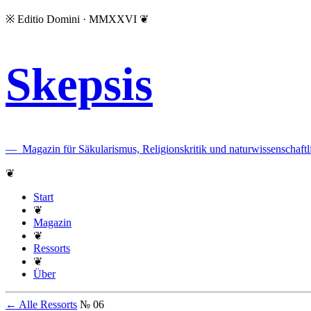
※
Editio Domini · MMXXVI
❦
Skepsis
—
Magazin für Säkularismus, Religionskritik und naturwissenscha
❦
Start
❦
Magazin
❦
Ressorts
❦
Über
← Alle Ressorts
№ 06