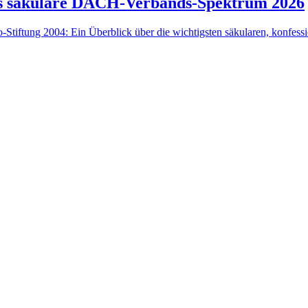
s säkulare DACH-Verbands-Spektrum 2026
tiftung 2004: Ein Überblick über die wichtigsten säkularen, konfess