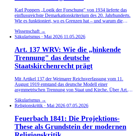
Karl Poppers „Logik der Forschung" von 1934 lieferte das
einflussreichste Demarkationskriterium des 20. Jahrhunderts.
Wie es funktioniert, wo es Grenzen hat – und warum die
GWUP seit 1987 in seiner Tradition steht.
Wissenschaft
→
Säkularismus · Mai 2026
11.05.2026
Art. 137 WRV: Wie die „hinkende
Trennung" das deutsche
Staatskirchenrecht prägt
Mit Artikel 137 der Weimarer Reichsverfassung vom 11.
August 1919 entstand das deutsche Modell einer
asymmetrischen Trennung von Staat und Kirche. Über Art.
140 GG wirkt es bis heute. Ein Vergleich mit der
Säkularismus
→
französischen Loi 1905 und dem Schweizer Kantonsmodell
Religionskritik · Mai 2026
07.05.2026
zeigt das Profil.
Feuerbach 1841: Die Projektions-
These als Grundstein der modernen
Religionskritik