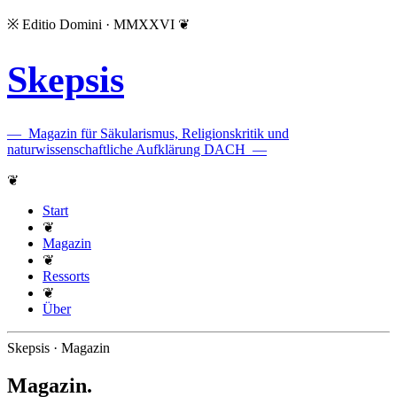
※
Editio Domini · MMXXVI
❦
Skepsis
—
Magazin für Säkularismus, Religionskritik und
naturwissenschaftliche Aufklärung DACH
—
❦
Start
❦
Magazin
❦
Ressorts
❦
Über
Skepsis · Magazin
Magazin
.