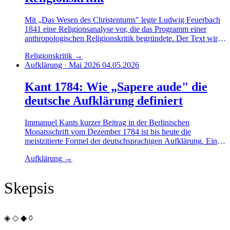
Mit „Das Wesen des Christentums" legte Ludwig Feuerbach
1841 eine Religionsanalyse vor, die das Programm einer
anthropologischen Religionskritik begründete. Der Text wirkt
bis heute weiter – über Marx und Freud bis in die
Religionskritik
→
Religionspsychologie der Gegenwart.
Aufklärung · Mai 2026
04.05.2026
Kant 1784: Wie „Sapere aude" die
deutsche Aufklärung definiert
Immanuel Kants kurzer Beitrag in der Berlinischen
Monatsschrift vom Dezember 1784 ist bis heute die
meistzitierte Formel der deutschsprachigen Aufklärung. Ein
Blick auf Entstehungskontext, Argumentationsfigur und die
Aufklärung
→
produktive Spannung, die das Programm bis in die säkulare
Gegenwart begleitet.
Skepsis
◈ ◇ ◆ ◊