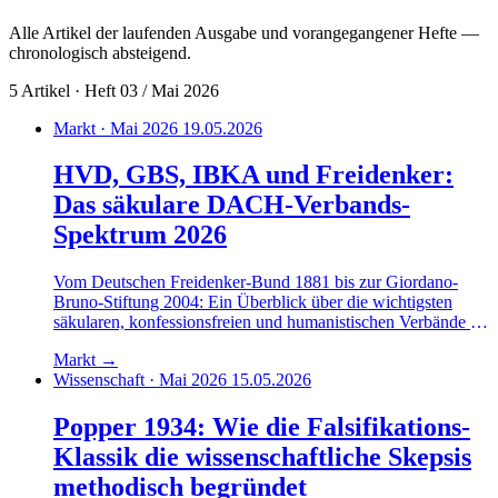
Alle Artikel der laufenden Ausgabe und vorangegangener Hefte —
chronologisch absteigend.
5 Artikel · Heft 03 / Mai 2026
Markt · Mai 2026
19.05.2026
HVD, GBS, IBKA und Freidenker:
Das säkulare DACH-Verbands-
Spektrum 2026
Vom Deutschen Freidenker-Bund 1881 bis zur Giordano-
Bruno-Stiftung 2004: Ein Überblick über die wichtigsten
säkularen, konfessionsfreien und humanistischen Verbände im
deutschsprachigen Raum, ihre Profile, Mitgliederzahlen und
Markt
→
ihr Verhältnis zueinander.
Wissenschaft · Mai 2026
15.05.2026
Popper 1934: Wie die Falsifikations-
Klassik die wissenschaftliche Skepsis
methodisch begründet