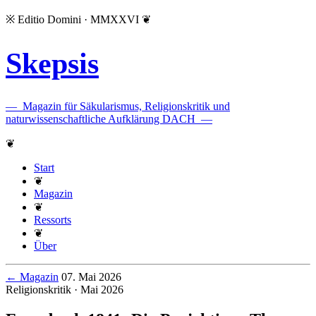
※
Editio Domini · MMXXVI
❦
Skepsis
—
Magazin für Säkularismus, Religionskritik und
naturwissenschaftliche Aufklärung DACH
—
❦
Start
❦
Magazin
❦
Ressorts
❦
Über
← Magazin
07. Mai 2026
Religionskritik · Mai 2026